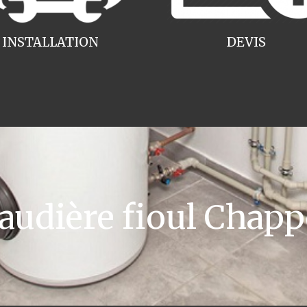
INSTALLATION
DEVIS
udière fioul Chap