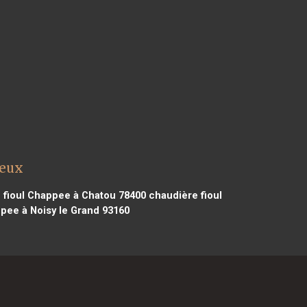
reux
 fioul Chappee à Chatou 78400
chaudière fioul
pee à Noisy le Grand 93160