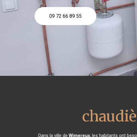
09 72 66 89 55
chaudiè
Dans la ville de
Wimereux
, les habitants ont bes