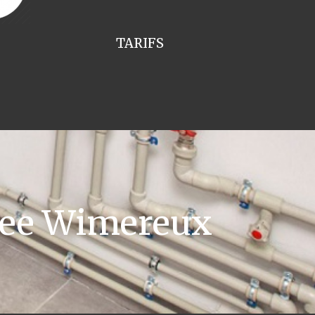
TARIFS
pee Wimereux