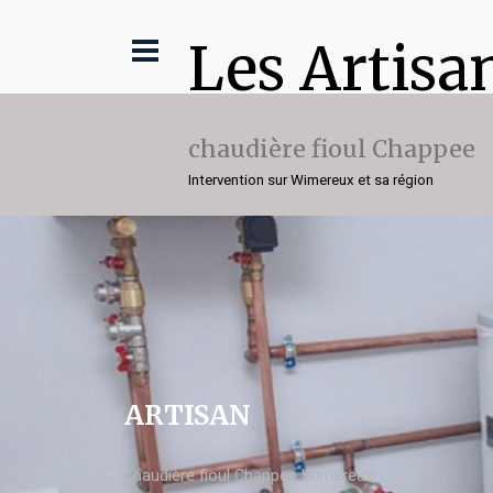
Les Artisa
chaudière fioul Chappee
Intervention sur Wimereux et sa région
ARTISAN
chaudière fioul Chappee Wimereux