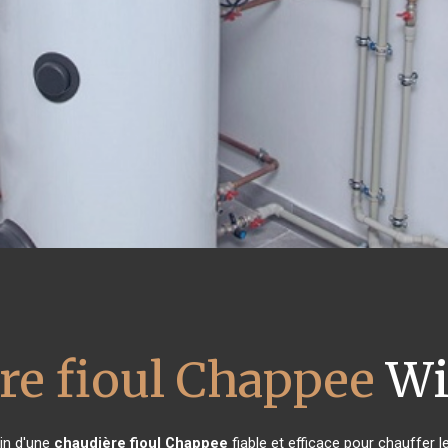
re fioul Chappee
Wi
oin d'une
chaudière fioul Chappee
fiable et efficace pour chauffer l