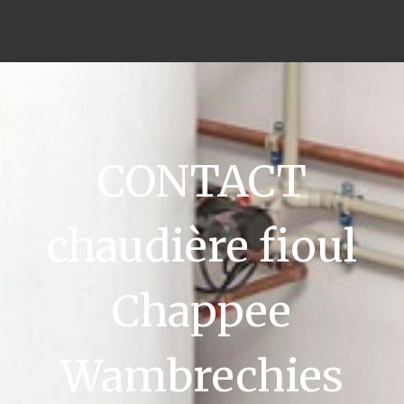
CONTACT
chaudière fioul
Chappee
Wambrechies