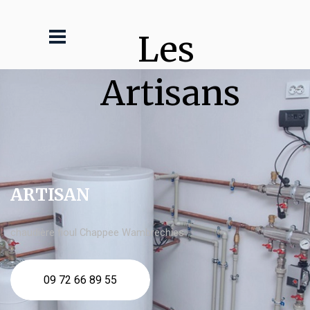
Les 
Artisans
ARTISAN
chaudière fioul Chappee Wambrechies
09 72 66 89 55