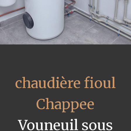
chaudière fioul
Chappee
Vouneuil sous