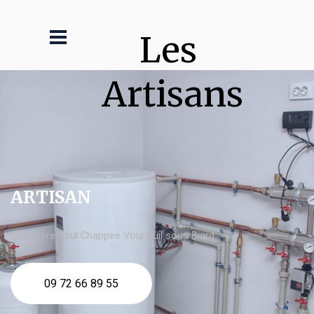
Les 
Artisans
ARTISAN
chaudière fioul Chappee Vouneuil sous Biard
09 72 66 89 55