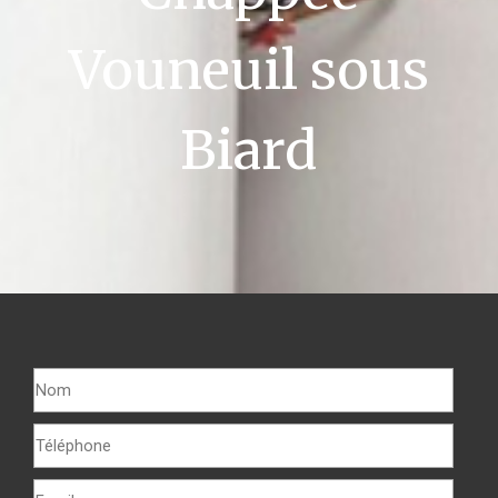
Vouneuil sous
Biard