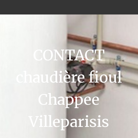
CONTACT
chaudière fioul
Chappee
Villeparisis