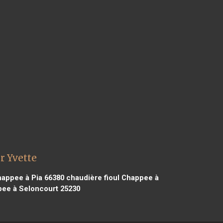
r Yvette
happee à Pia 66380
chaudière fioul Chappee à
pee à Seloncourt 25230