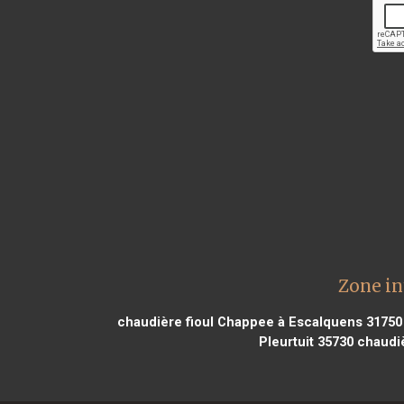
Zone in
chaudière fioul Chappee à Escalquens 31750
Pleurtuit 35730
chaudiè