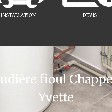
INSTALLATION
DEVIS
dière fioul Chappee
Yvette