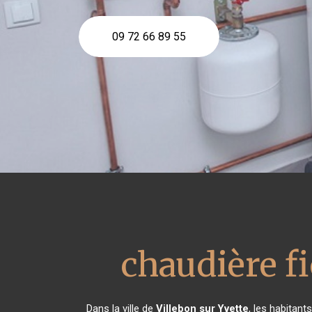
09 72 66 89 55
chaudière f
Dans la ville de
Villebon sur Yvette
, les habitant