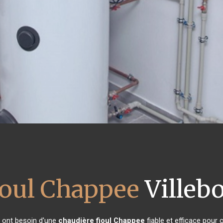
ioul Chappee
Villebo
s ont besoin d'une
chaudière fioul Chappee
fiable et efficace pour 