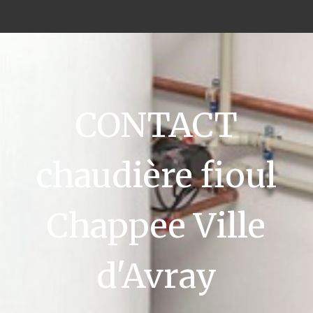
CONTACT
chaudière fioul
Chappee Ville
d'Avray