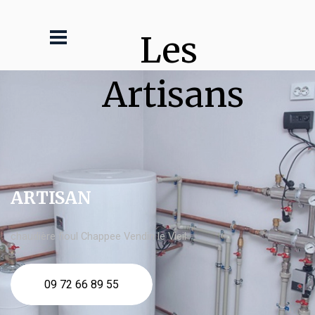
Les 
Artisans
ARTISAN
chaudière fioul Chappee Vendin le Vieil
09 72 66 89 55