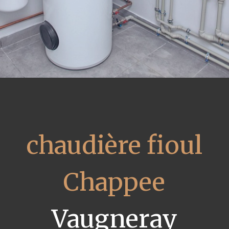
chaudière fioul
Chappee
Vaugneray