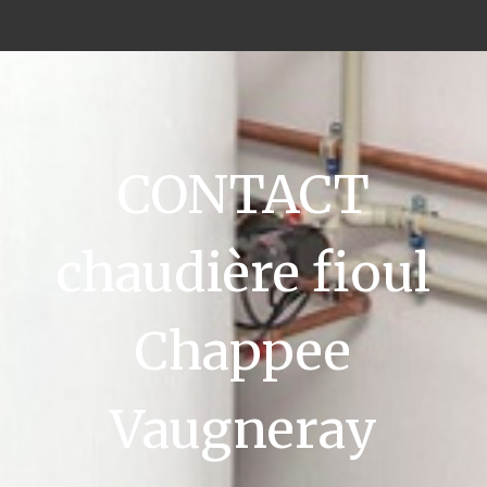
CONTACT
chaudière fioul
Chappee
Vaugneray