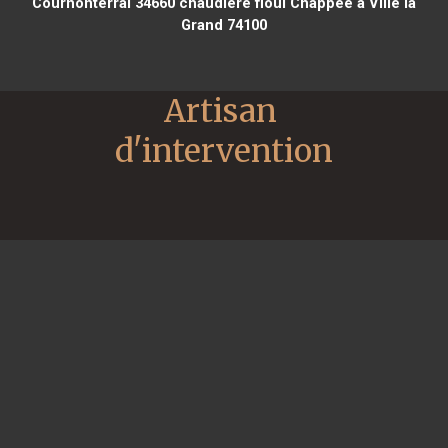
Cournonterral 34660
chaudière fioul Chappee à Ville la
Grand 74100
Artisan 
d'intervention