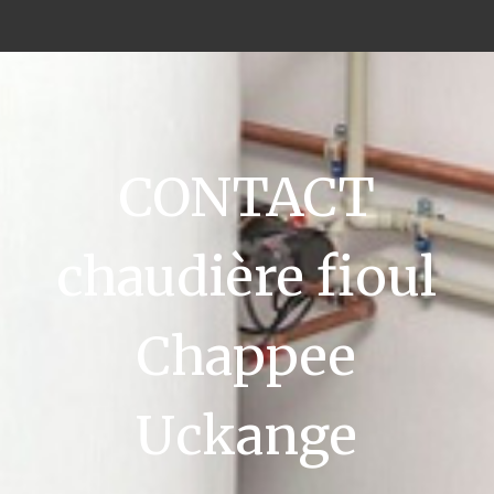
CONTACT
chaudière fioul
Chappee
Uckange