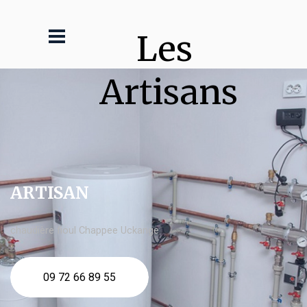
Les 
Artisans
ARTISAN
chaudière fioul Chappee Uckange
09 72 66 89 55