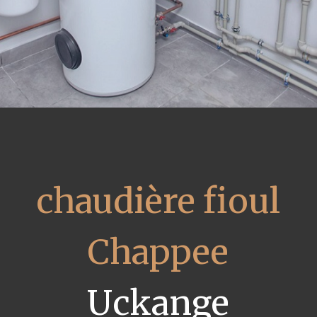
chaudière fioul
Chappee
Uckange