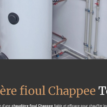
ère fioul Chappee
T
in d'une
chaudière fioul Chappee
fiable et efficace pour chauffer l