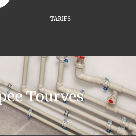
TARIFS
pee Tourves