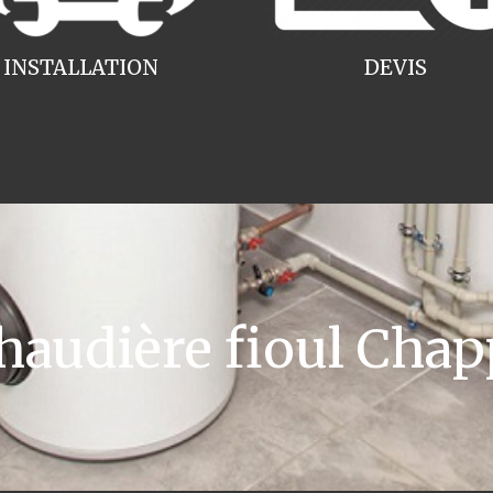
INSTALLATION
DEVIS
audière fioul Chap