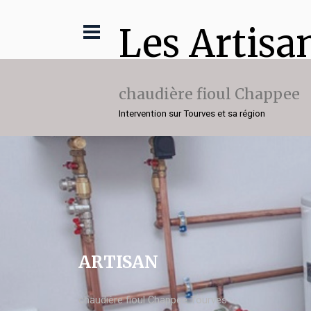
Les Artisa
chaudière fioul Chappee
Intervention sur Tourves et sa région
ARTISAN
chaudière fioul Chappee Tourves