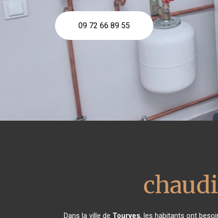
09 72 66 89 55
chaudi
Dans la ville de
Tourves
, les habitants ont beso