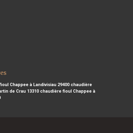
ves
ioul Chappee à Landivisiau 29400
chaudière
rtin de Crau 13310
chaudière fioul Chappee à
0