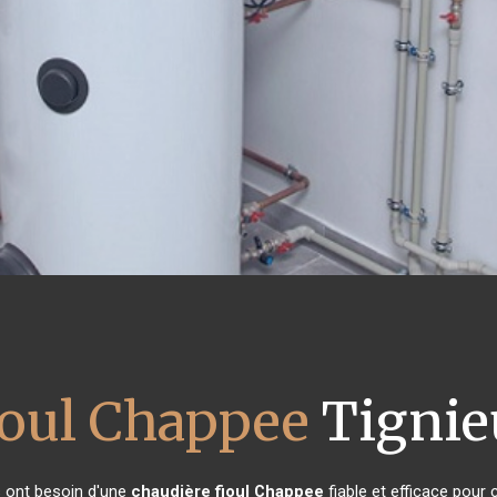
ioul Chappee
Tignie
ts ont besoin d'une
chaudière fioul Chappee
fiable et efficace pour 