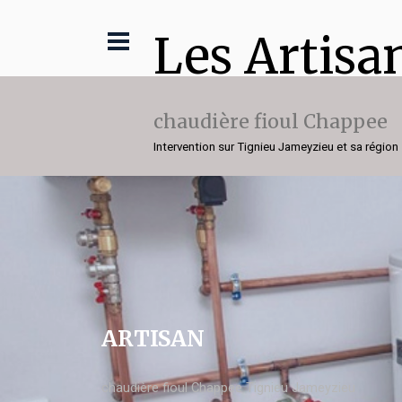
Les Artisa
chaudière fioul Chappee
Intervention sur Tignieu Jameyzieu et sa région
ARTISAN
chaudière fioul Chappee Tignieu Jameyzieu