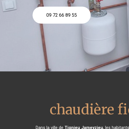
09 72 66 89 55
chaudière f
Dans la ville de
Tignieu Jameyzieu
, les habitan