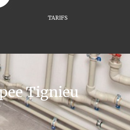
TARIFS
pee Tignieu