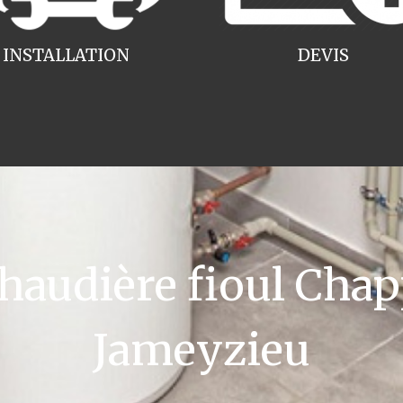
INSTALLATION
DEVIS
audière fioul Chap
Jameyzieu