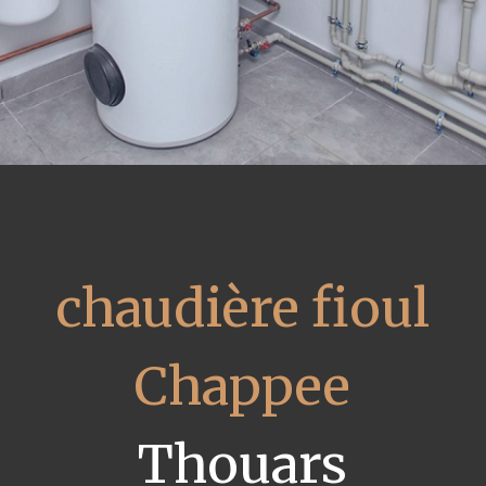
chaudière fioul
Chappee
Thouars