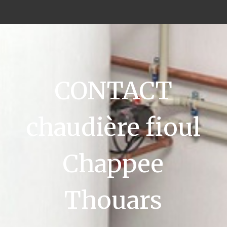
CONTACT
chaudière fioul
Chappee
Thouars