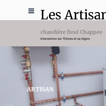
Les Artisa
chaudière fioul Chappee
Intervention sur Thônes et sa région
ARTISAN
chaudière fioul Chappee Thônes