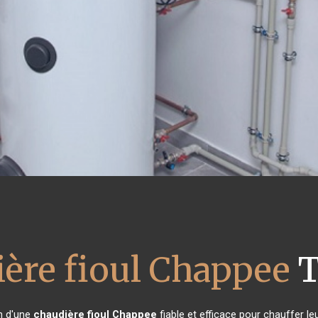
ère fioul Chappee
T
in d'une
chaudière fioul Chappee
fiable et efficace pour chauffer le