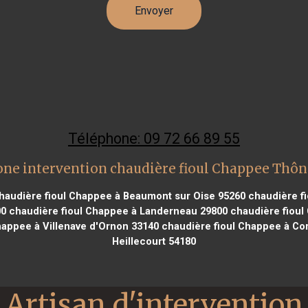
Téléphone: 09 72 66 89 55
one intervention chaudière fioul Chappee Thôn
audière fioul Chappee à Beaumont sur Oise 95260
chaudière fi
00
chaudière fioul Chappee à Landerneau 29800
chaudière fioul
happee à Villenave d'Ornon 33140
chaudière fioul Chappee à Co
Heillecourt 54180
Artisan d'intervention