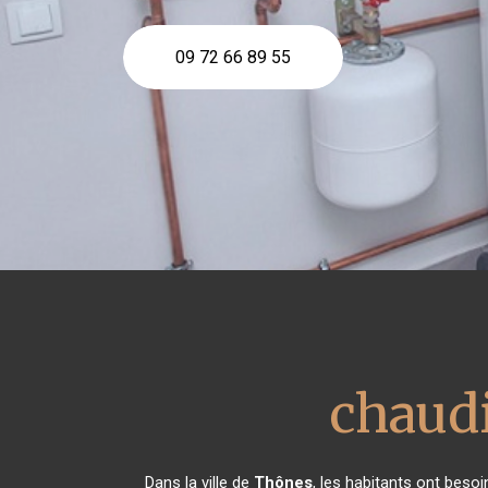
09 72 66 89 55
chaudi
Dans la ville de
Thônes
, les habitants ont beso