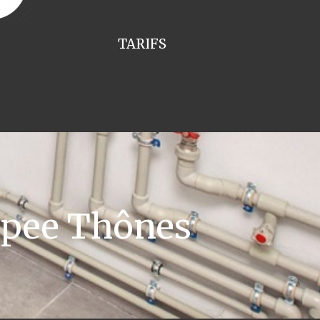
TARIFS
ppee Thônes