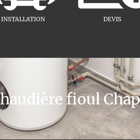
INSTALLATION
DEVIS
audière fioul Cha