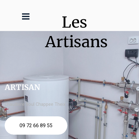
Les 
Artisans
ARTISAN
chaudière fioul Chappee Theix
09 72 66 89 55