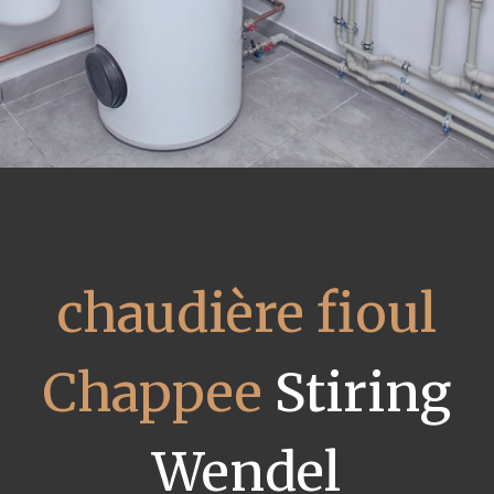
chaudière fioul
Chappee
Stiring
Wendel