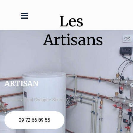
Les 
Artisans
ARTISAN
chaudière fioul Chappee Stiring Wendel
09 72 66 89 55