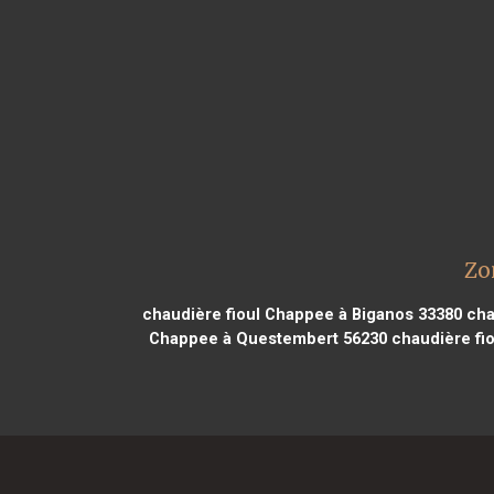
Zo
chaudière fioul Chappee à Biganos 33380
cha
Chappee à Questembert 56230
chaudière fi