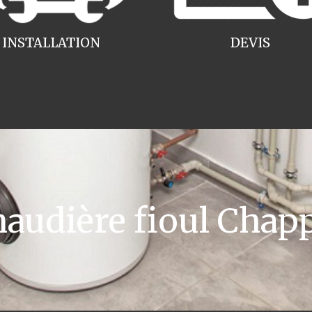
INSTALLATION
DEVIS
udière fioul Chap