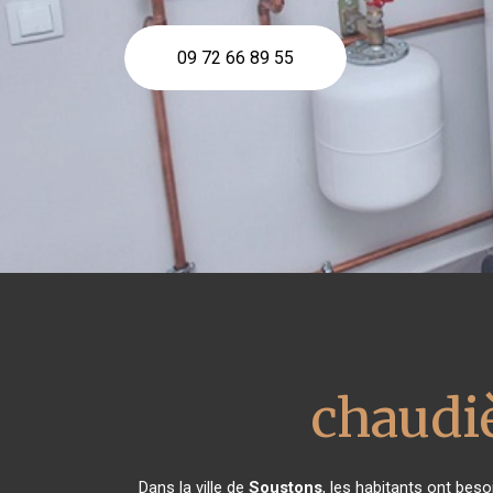
09 72 66 89 55
chaudi
Dans la ville de
Soustons
, les habitants ont bes