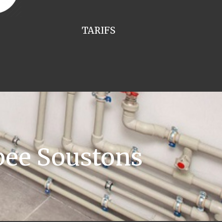
TARIFS
pee Soustons