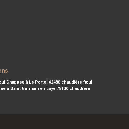
ons
oul Chappee à Le Portel 62480
chaudière fioul
ee à Saint Germain en Laye 78100
chaudière