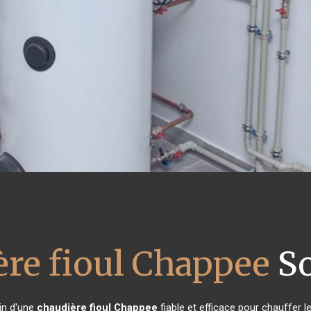
ère fioul Chappee
So
oin d'une
chaudière fioul Chappee
fiable et efficace pour chauffer l