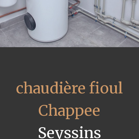
chaudière fioul
Chappee
Seyssins