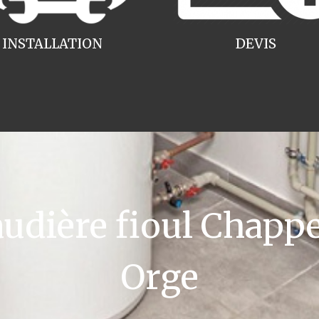
INSTALLATION
DEVIS
dière fioul Chappe
Orge