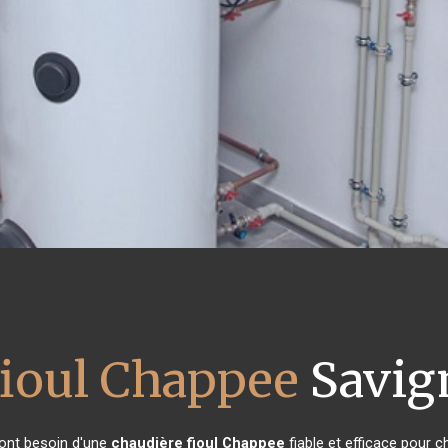
fioul Chappee
Savig
 ont besoin d'une
chaudière fioul Chappee
fiable et efficace pour c