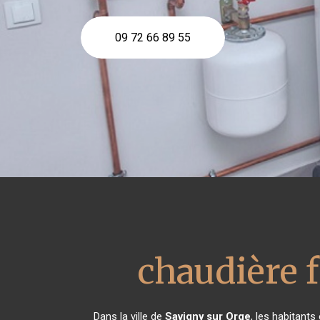
09 72 66 89 55
chaudière 
Dans la ville de
Savigny sur Orge
, les habitants