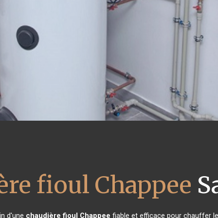
ère fioul Chappee
Sa
oin d'une
chaudière fioul Chappee
fiable et efficace pour chauffer l