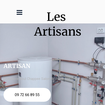
Les 
Artisans
ARTISAN
chaudière fioul Chappee Salon de Provence
09 72 66 89 55