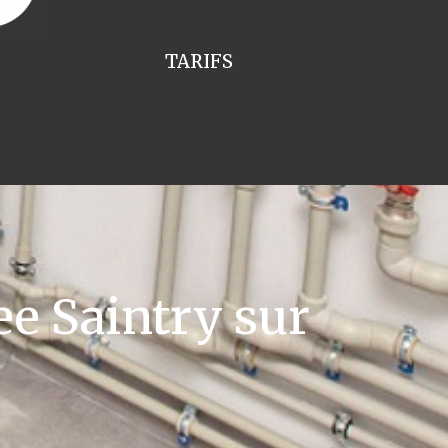
TARIFS
e Saintry sur