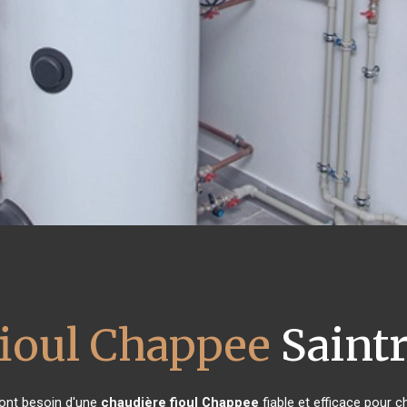
fioul Chappee
Saintr
s ont besoin d'une
chaudière fioul Chappee
fiable et efficace pour c