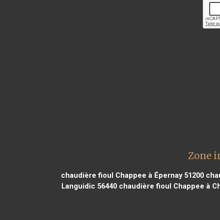
Zone i
chaudière fioul Chappee à Épernay 51200
chau
Languidic 56440
chaudière fioul Chappee à Ch