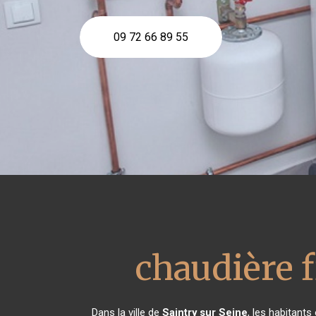
09 72 66 89 55
chaudière 
Dans la ville de
Saintry sur Seine
, les habitant