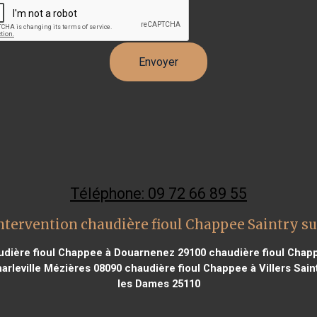
Téléphone: 09 72 66 89 55
ntervention chaudière fioul Chappee Saintry su
dière fioul Chappee à Douarnenez 29100
chaudière fioul Chap
arleville Mézières 08090
chaudière fioul Chappee à Villers Sain
les Dames 25110