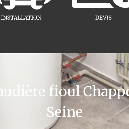
INSTALLATION
DEVIS
dière fioul Chappe
Seine