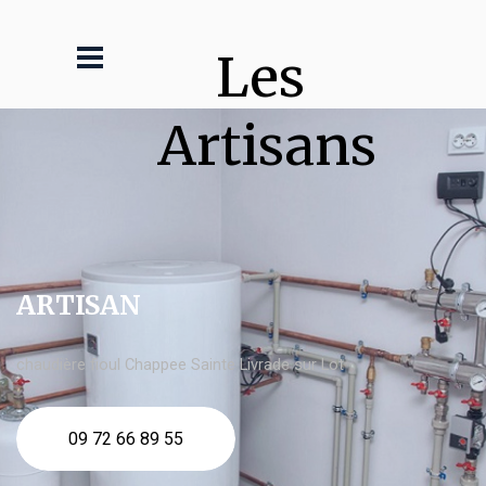
Les 
Artisans
ARTISAN
chaudière fioul Chappee Sainte Livrade sur Lot
09 72 66 89 55