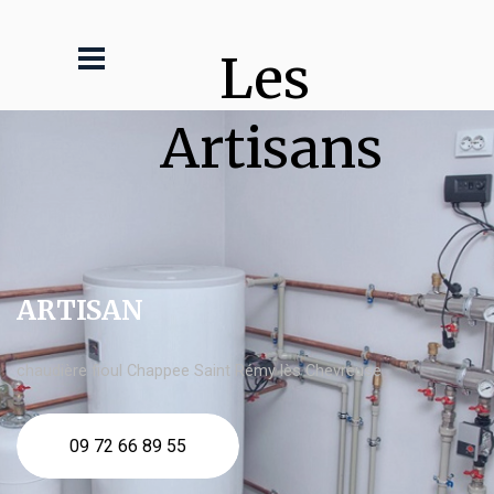
Les 
Artisans
ARTISAN
chaudière fioul Chappee Saint Rémy lès Chevreuse
09 72 66 89 55