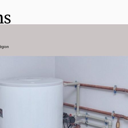
ns
région