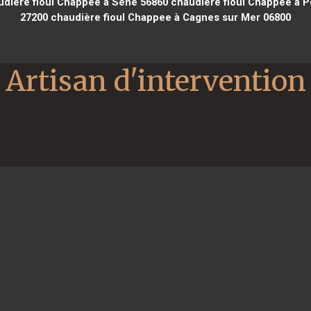
dière fioul Chappee à Séné 56860
chaudière fioul Chappee à P
27200
chaudière fioul Chappee à Cagnes sur Mer 06800
Artisan d'intervention