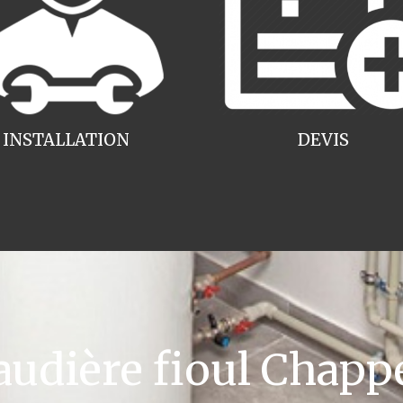
INSTALLATION
DEVIS
dière fioul Chappe