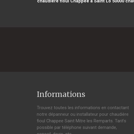
chaudière fioul Chappee à Saint Lô 50000
chau
Informations
Trouvez toutes les informations en contactant
notre dépanneur ou installateur pour chaudière
fioul Chappee Saint Mitre les Remparts. Tarifs
possible par téléphone suivant demande,
conseil, devis, etc.