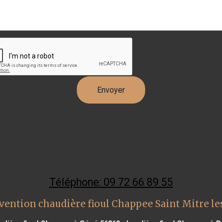
Téléphone: 09 72 66 89 55
vention chaudière fioul Chappee Saint Mitre l