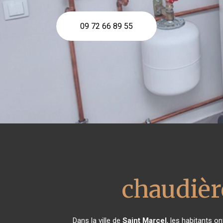
09 72 66 89 55
chaudièr
Dans la ville de
Saint Marcel
, les habitants o