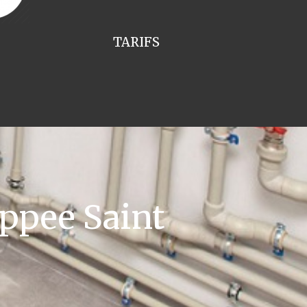
TARIFS
ppee Saint