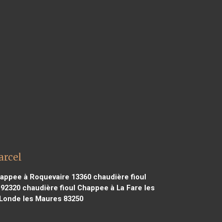
arcel
happee à Roquevaire 13360
chaudière fioul
 92320
chaudière fioul Chappee à La Fare les
 Londe les Maures 83250