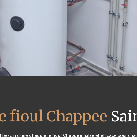
e fioul Chappee
Sai
nt besoin d'une
chaudière fioul Chappee
fiable et efficace pour cha