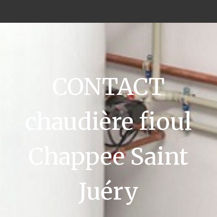
CONTACT
chaudière fioul
Chappee Saint
Juéry