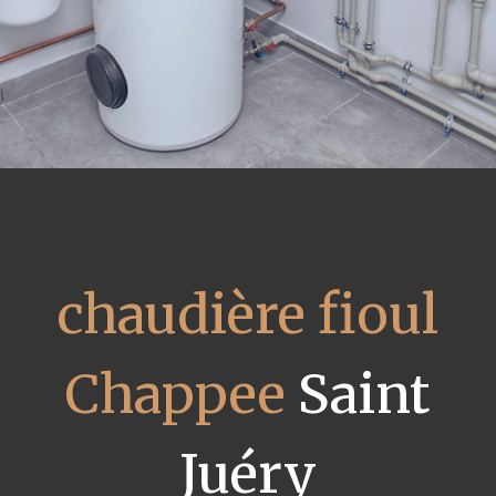
chaudière fioul
Chappee
Saint
Juéry