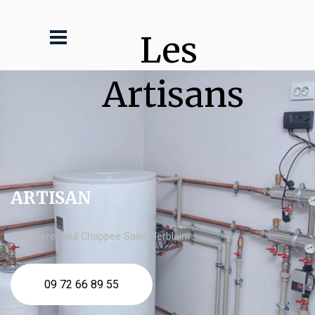
Les 
Artisans
ARTISAN
chaudière fioul Chappee Saint Herblain
09 72 66 89 55