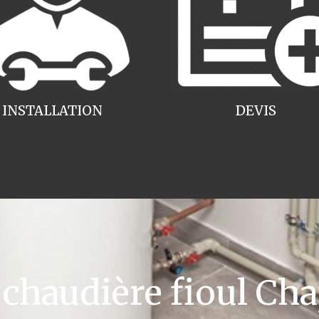
INSTALLATION
DEVIS
haudière fioul Cha