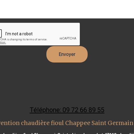
Téléphone: 09 72 66 89 55
vention chaudière fioul Chappee Saint Germain 