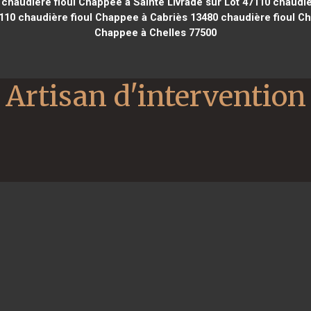
chaudière fioul Chappee à Sainte Livrade sur Lot 47110
chaudiè
110
chaudière fioul Chappee à Cabriès 13480
chaudière fioul C
Chappee à Chelles 77500
Artisan d'intervention