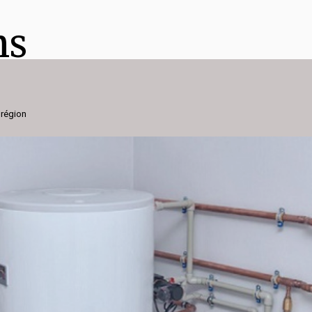
ns
 région