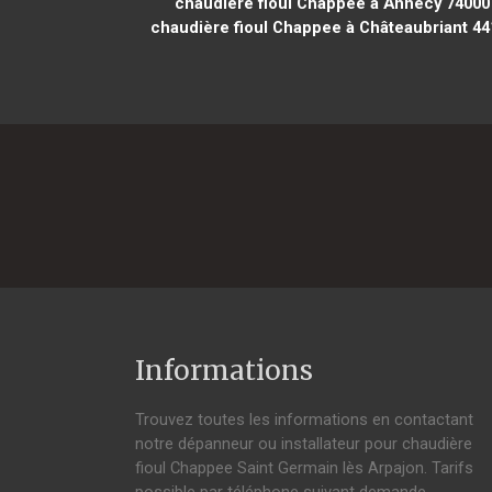
chaudière fioul Chappee à Annecy 74000
chaudière fioul Chappee à Châteaubriant 44
Informations
Trouvez toutes les informations en contactant
notre dépanneur ou installateur pour chaudière
fioul Chappee Saint Germain lès Arpajon. Tarifs
possible par téléphone suivant demande,