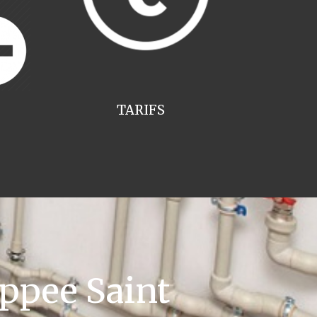
TARIFS
ppee Saint