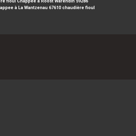
re fioul Chappee à Roost Warendin 59286
happee à La Wantzenau 67610
chaudière fioul