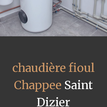
chaudière fioul
Chappee
Saint
Dizier