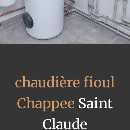
chaudière fioul
Chappee
Saint
Claude