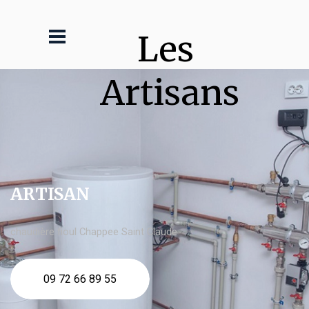
Les 
Artisans
ARTISAN
chaudière fioul Chappee Saint Claude
09 72 66 89 55