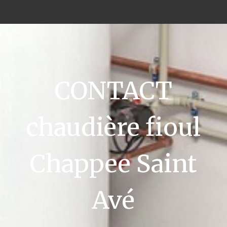
CONTACT
chaudière fioul
Chappee Saint
Avé