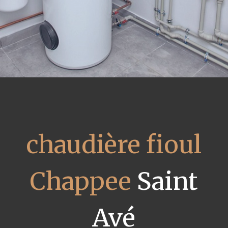
chaudière fioul
Chappee
Saint
Avé