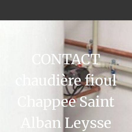
CONTACT
chaudière fioul
Chappee Saint
Alban Leysse