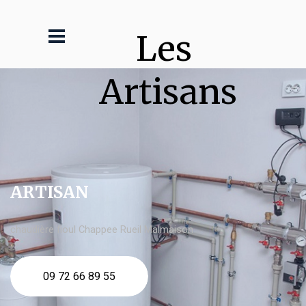
Les 
Artisans
ARTISAN
chaudière fioul Chappee Rueil Malmaison
09 72 66 89 55