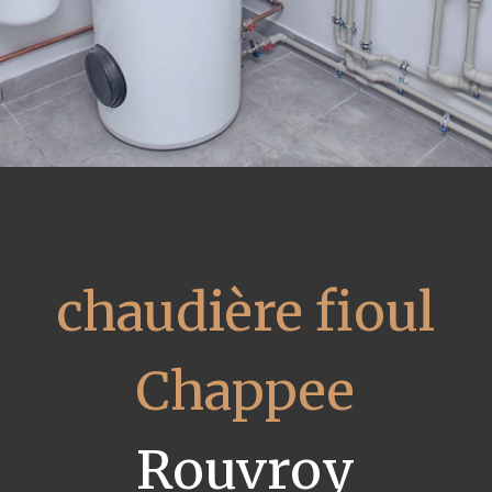
chaudière fioul
Chappee
Rouvroy