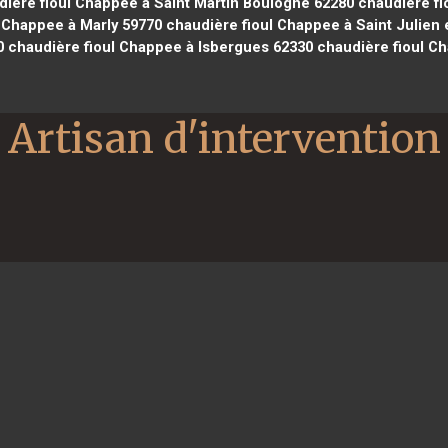
ière fioul Chappee à Saint Martin Boulogne 62280
chaudière fi
 Chappee à Marly 59770
chaudière fioul Chappee à Saint Julien
0
chaudière fioul Chappee à Isbergues 62330
chaudière fioul C
Artisan d'intervention