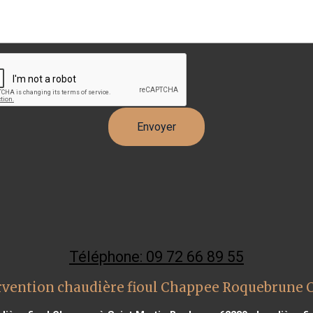
Téléphone: 09 72 66 89 55
rvention chaudière fioul Chappee Roquebrune 