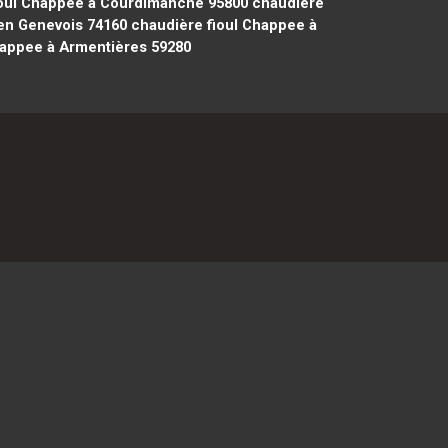
oul Chappee à Courdimanche 95800
chaudière
 en Genevois 74160
chaudière fioul Chappee à
happee à Armentières 59280