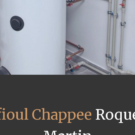
fioul Chappee
Roque