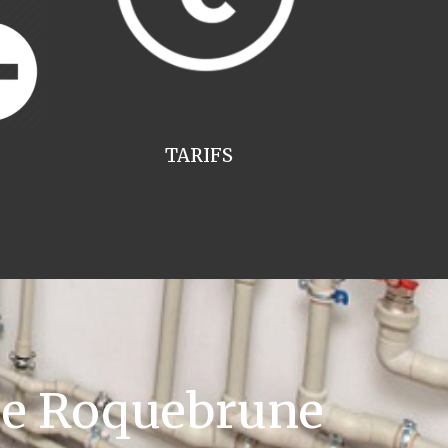
TARIFS
ee Roquebrune