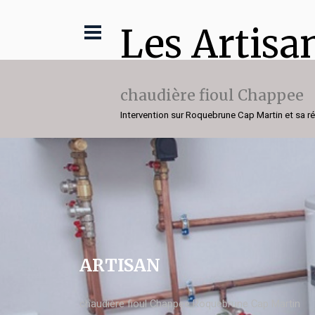
Les Artisa
chaudière fioul Chappee
Intervention sur Roquebrune Cap Martin et sa r
ARTISAN
chaudière fioul Chappee Roquebrune Cap Martin