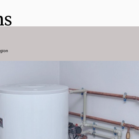
ns
égion