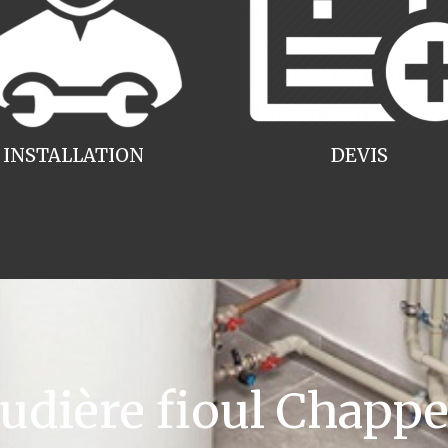
INSTALLATION
DEVIS
dière fioul Chapp