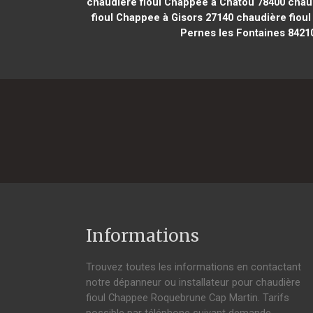
chaudière fioul Chappee à Chatou 78400
chaud
fioul Chappee à Gisors 27140
chaudière fioul
Pernes les Fontaines 8421
Informations
Trouvez toutes les informations en contactant
notre dépanneur ou installateur pour chaudière
fioul Chappee Roquebrune Cap Martin. Tarifs
possible par téléphone suivant demande,