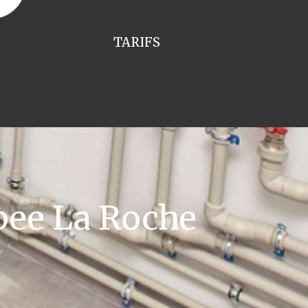
TARIFS
pee La Roche