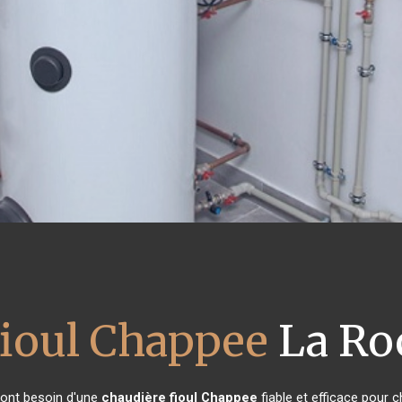
fioul Chappee
La Ro
s ont besoin d'une
chaudière fioul Chappee
fiable et efficace pour c