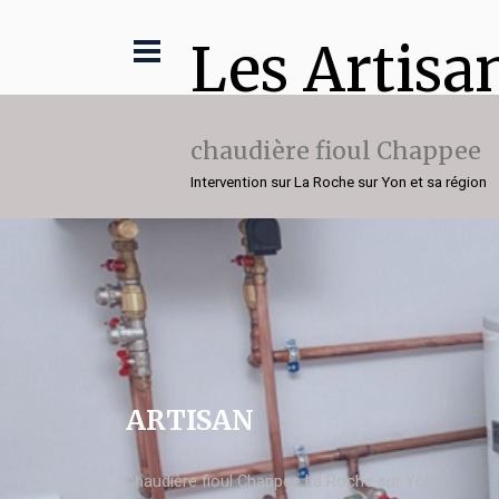
Les Artisa
chaudière fioul Chappee
Intervention sur La Roche sur Yon et sa région
ARTISAN
chaudière fioul Chappee La Roche sur Yon