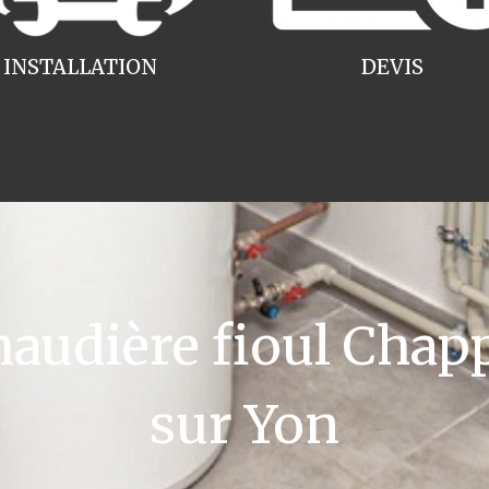
INSTALLATION
DEVIS
udière fioul Chap
sur Yon