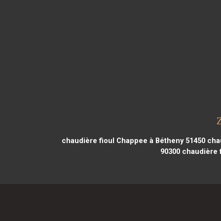
chaudière fioul Chappee à Bétheny 51450
chau
90300
chaudière f