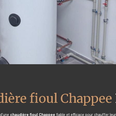
ière fioul Chappee
 d'une
chaudière fioul Chappee
fiable et efficace pour chauffer leu