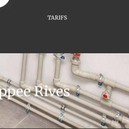
TARIFS
ppee Rives