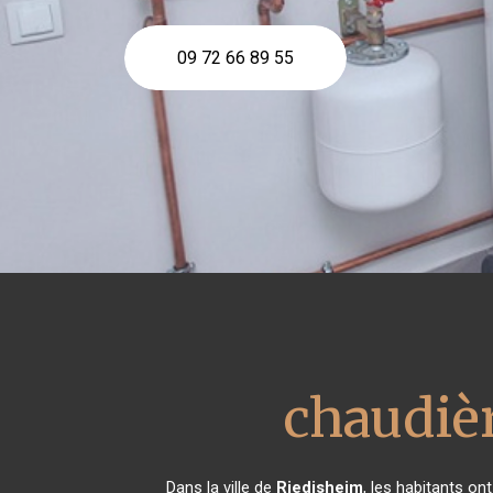
09 72 66 89 55
chaudiè
Dans la ville de
Riedisheim
, les habitants on