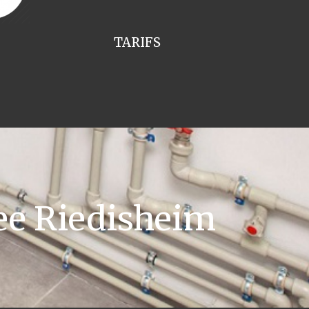
TARIFS
ee Riedisheim