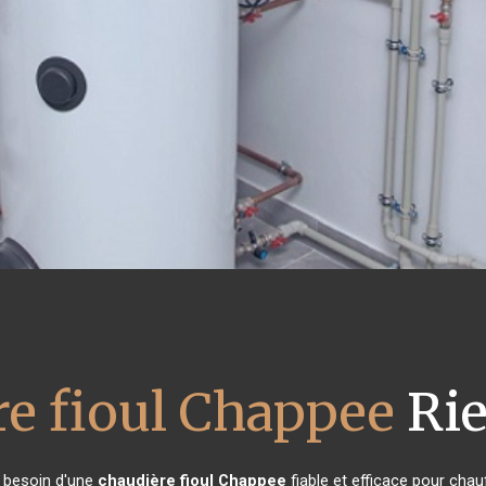
re fioul Chappee
Rie
t besoin d'une
chaudière fioul Chappee
fiable et efficace pour chau