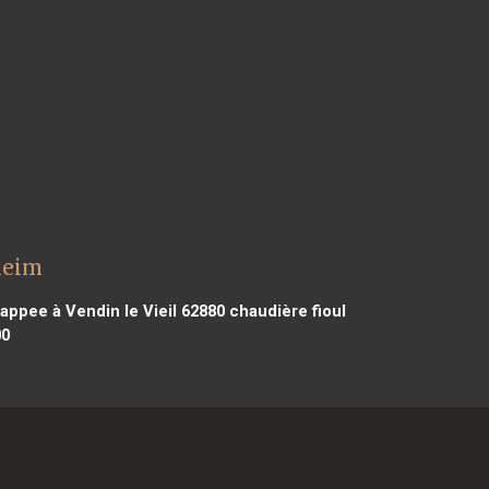
heim
appee à Vendin le Vieil 62880
chaudière fioul
00