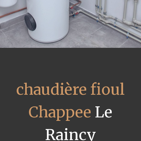
chaudière fioul
Chappee
Le
Raincy