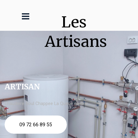
Les 
Artisans
ARTISAN
chaudière fioul Chappee La Queue en Brie
09 72 66 89 55