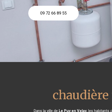
09 72 66 89 55
chaudière
Dans la ville de
Le Puy en Velay
, les habitants