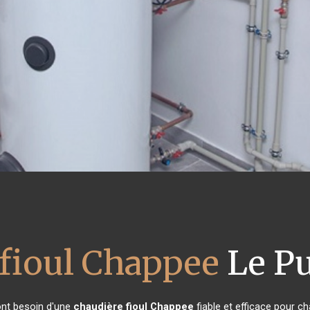
 fioul Chappee
Le Pu
 ont besoin d'une
chaudière fioul Chappee
fiable et efficace pour ch