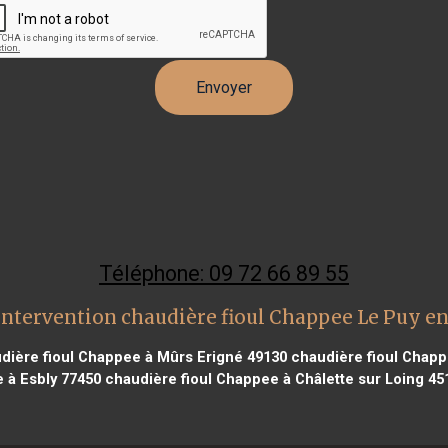
Téléphone: 09 72 66 89 55
intervention chaudière fioul Chappee Le Puy en
dière fioul Chappee à Mûrs Erigné 49130
chaudière fioul Chap
 à Esbly 77450
chaudière fioul Chappee à Châlette sur Loing 45