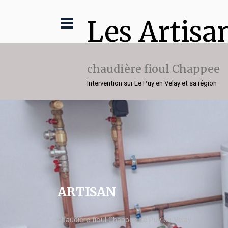
Les Artisa
chaudière fioul Chappee
Intervention sur Le Puy en Velay et sa région
ARTISAN
chaudière fioul Chappee Le Puy en Velay