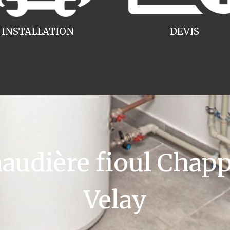
INSTALLATION
DEVIS
udière fioul Chapp
Velay