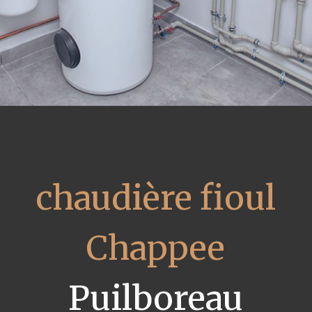
chaudière fioul
Chappee
Puilboreau