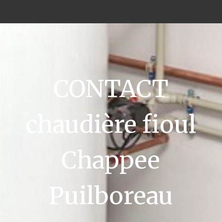
CONTACT
chaudière fioul
Chappee
Puilboreau