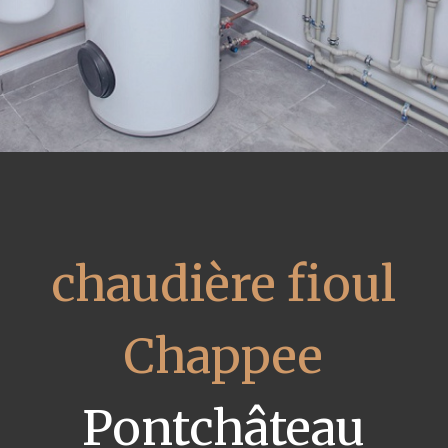
chaudière fioul
Chappee
Pontchâteau