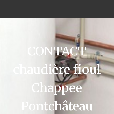
CONTACT
chaudière fioul
Chappee
Pontchâteau