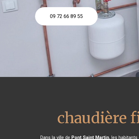
09 72 66 89 55
chaudière 
Dans la ville de
Pont Saint Martin
, les habitant