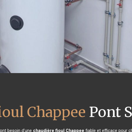
fioul Chappee
Pont S
s ont besoin d'une
chaudière fioul Chappee
fiable et efficace pour c