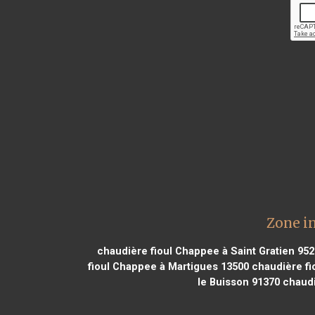
Zone i
chaudière fioul Chappee à Saint Gratien 95
fioul Chappee à Martigues 13500
chaudière fi
le Buisson 91370
chaudi