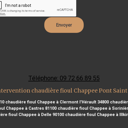
Téléphone: 09 72 66 89 55
ntervention chaudière fioul Chappee Pont Saint
210
chaudière fioul Chappee à Clermont l'Hérault 34800
chaudièr
oul Chappee à Castres 81100
chaudière fioul Chappee à Soriniè
ère fioul Chappee à Delle 90100
chaudière fioul Chappee à Illk