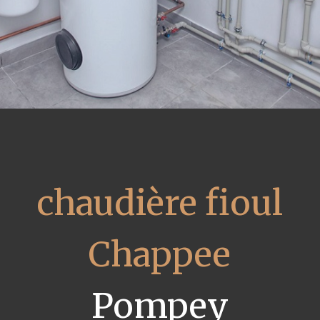
chaudière fioul
Chappee
Pompey