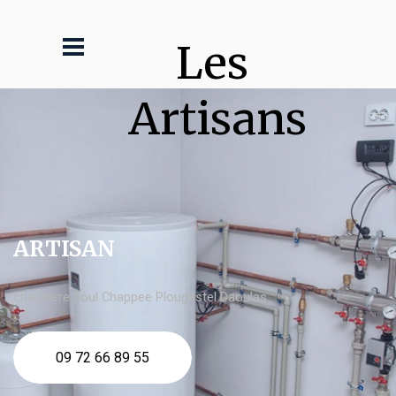
Les 
Artisans
ARTISAN
chaudière fioul Chappee Plougastel Daoulas
09 72 66 89 55