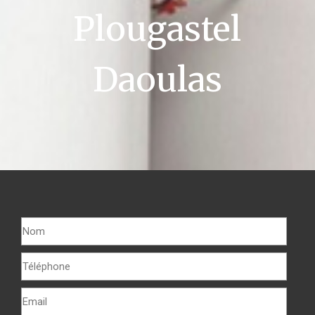
Plougastel
Daoulas