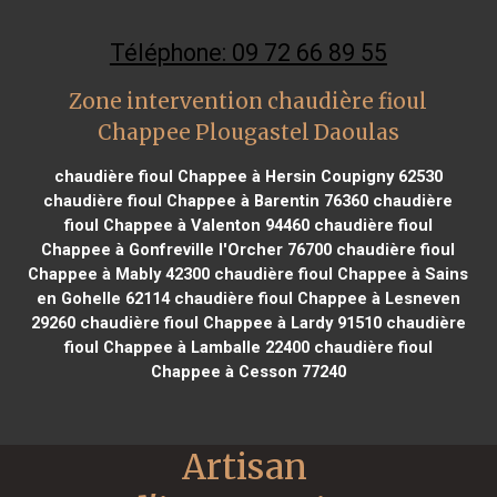
Téléphone: 09 72 66 89 55
Zone intervention chaudière fioul
Chappee Plougastel Daoulas
chaudière fioul Chappee à Hersin Coupigny 62530
chaudière fioul Chappee à Barentin 76360
chaudière
fioul Chappee à Valenton 94460
chaudière fioul
Chappee à Gonfreville l'Orcher 76700
chaudière fioul
Chappee à Mably 42300
chaudière fioul Chappee à Sains
en Gohelle 62114
chaudière fioul Chappee à Lesneven
29260
chaudière fioul Chappee à Lardy 91510
chaudière
fioul Chappee à Lamballe 22400
chaudière fioul
Chappee à Cesson 77240
Artisan 