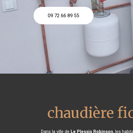
09 72 66 89 55
chaudière f
Dans la ville de
Le Plessis Robinson
, les habi