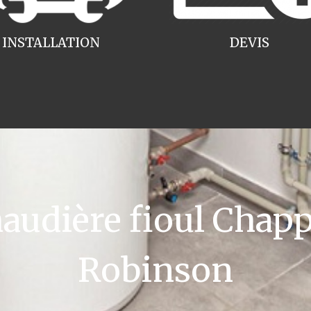
INSTALLATION
DEVIS
udière fioul Chappe
Robinson