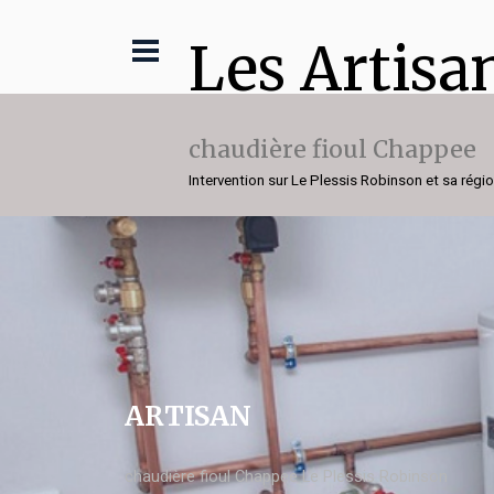
Les Artisa
chaudière fioul Chappee
Intervention sur Le Plessis Robinson et sa régi
ARTISAN
chaudière fioul Chappee Le Plessis Robinson