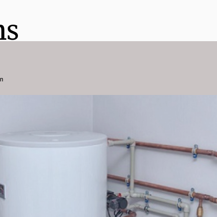
ns
on