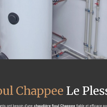
ioul Chappee
Le Ples
tants ont besoin d'une
chaudière fioul Chappee
fiable et efficace p