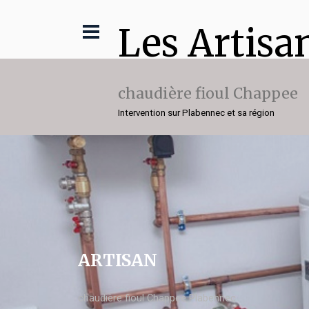
Les Artisa
chaudière fioul Chappee
Intervention sur Plabennec et sa région
ARTISAN
chaudière fioul Chappee Plabennec