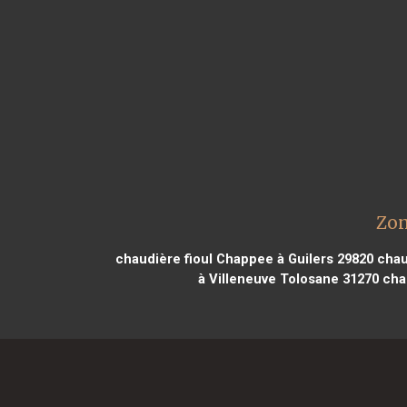
Zon
chaudière fioul Chappee à Guilers 29820
chau
à Villeneuve Tolosane 31270
chau