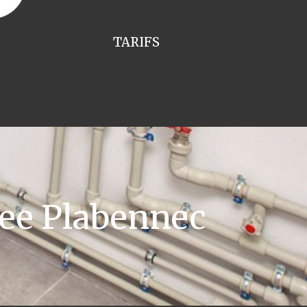
TARIFS
ee Plabennec