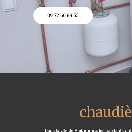
09 72 66 89 55
chaudiè
Dans la ville de
Plabennec
, les habitants on