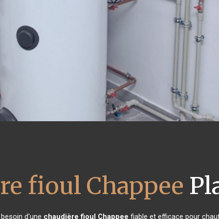
re fioul Chappee
Pl
t besoin d'une
chaudière fioul Chappee
fiable et efficace pour chau