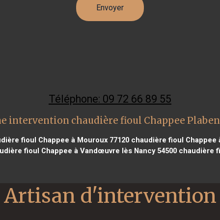
Téléphone: 09 72 66 89 55
e intervention chaudière fioul Chappee Plabe
dière fioul Chappee à Mouroux 77120
chaudière fioul Chappee 
dière fioul Chappee à Vandœuvre lès Nancy 54500
chaudière fi
Artisan d'intervention