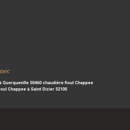
nnec
à Querqueville 50460
chaudière fioul Chappee
oul Chappee à Saint Dizier 52100