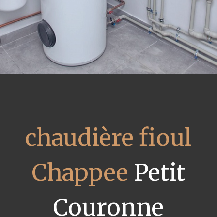
chaudière fioul
Chappee
Petit
Couronne